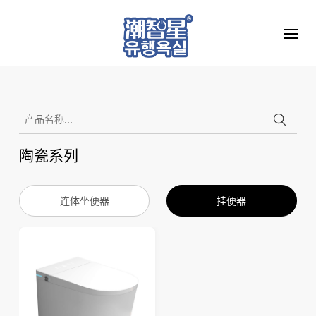
陶瓷系列
连体坐便器
挂便器